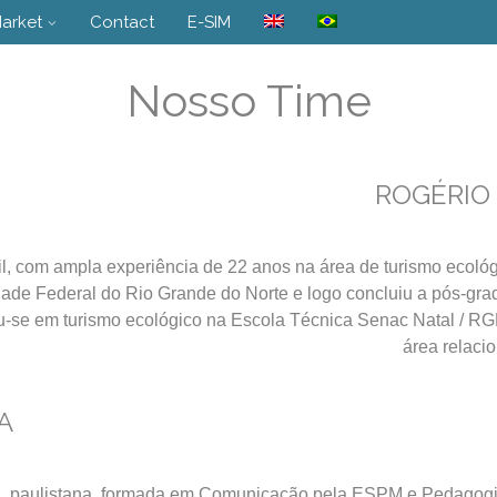
arket
Contact
E-SIM
Nosso Time
ROGÉRIO
, com ampla experiência de 22 anos na área de turismo ecológi
ade Federal do Rio Grande do Norte e logo concluiu a pós-gra
ou-se em turismo ecológico na Escola Técnica Senac Natal / RG
área relaci
A
s , paulistana, formada em Comunicação pela ESPM e Pedagog