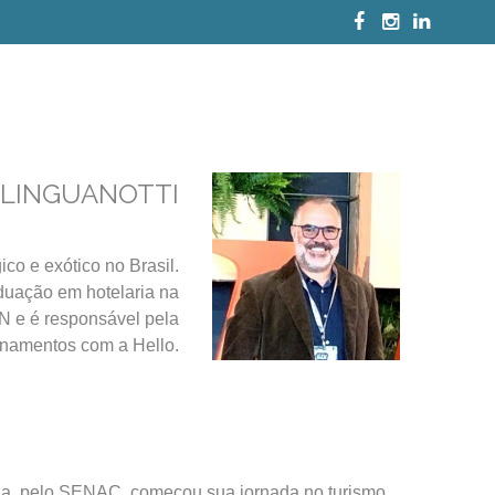
 LINGUANOTTI
co e exótico no Brasil.
duação em hotelaria na
N e é responsável pela
onamentos com a Hello.
ia, pelo SENAC, começou sua jornada no turismo