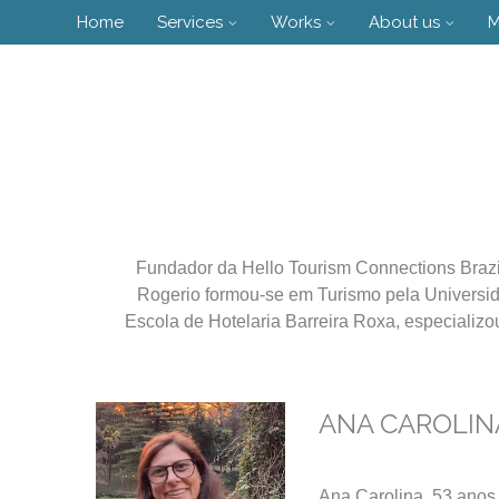
Skip
Home
Services
Works
About us
M
to
content
Fundador da Hello Tourism Connections Brazil
Rogerio formou-se em Turismo pela Universid
Escola de Hotelaria Barreira Roxa, especializ
ANA CAROLIN
Ana Carolina, 53 ano